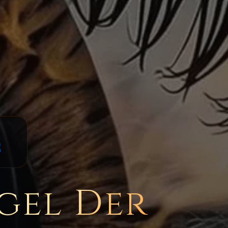
c
egel Der